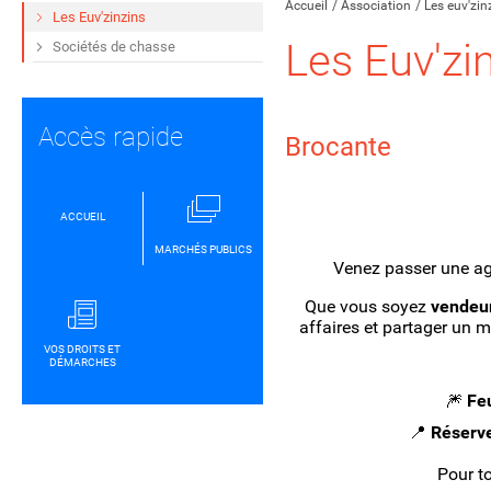
Accueil
Association
Les euv'zin
Les Euv'zinzins
Les Euv'zi
Sociétés de chasse
Accès rapide
Brocante
ACCUEIL
MARCHÉS PUBLICS
Venez passer une agr
Que vous soyez
vendeur
affaires et partager un 
VOS DROITS ET
DÉMARCHES
🎆
Feu
📍
Réserve
Pour t