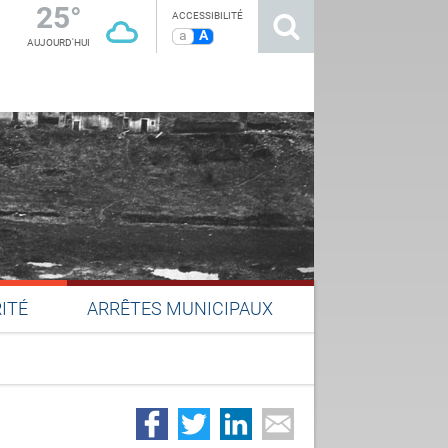
25°
ACCESSIBILITÉ
a
A
AUJOURD'HUI
ITÉ
ARRÊTES MUNICIPAUX