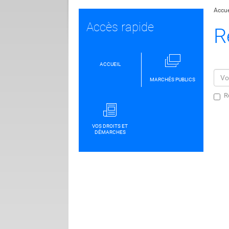
Accue
Accès rapide
R
ACCUEIL
MARCHÉS PUBLICS
R
VOS DROITS ET
DÉMARCHES