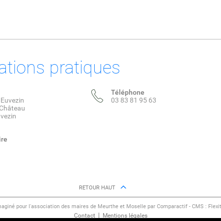
ations pratiques
Téléphone
 Euvezin
03 83 81 95 63
 Château
vezin
ire
RETOUR HAUT
maginé pour l'association des maires de Meurthe et Moselle par Comparactif - CMS :
Flexi
Contact
Mentions légales